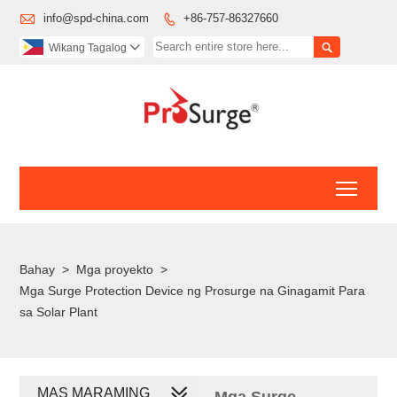

info@spd-china.com
+86-757-86327660


Wikang Tagalog

Toggl
Bahay
>
Mga proyekto
>
Mga Surge Protection Device ng Prosurge na Ginagamit Para
sa Solar Plant
MAS MARAMING
Mga Surge