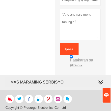
Ipasa
Patakaran sa
privacy
MAS MARAMING SERBISYO








Copyright © Prosurge Electronics Co., Ltd