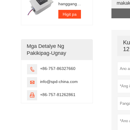
makak
hanggang
300kA bawat
yugto
Higit pa
Ku
Mga Detalye Ng
12
Pakikipag-Ugnay
+86-757-86327660

info@spd-china.com

+86-757-81262861
