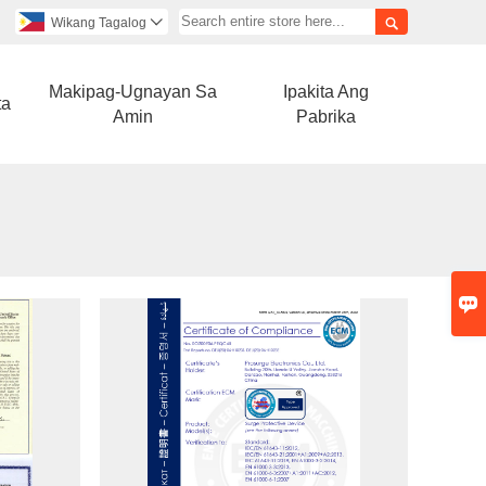

Wikang Tagalog

Makipag-Ugnayan Sa
Ipakita Ang
ta
Amin
Pabrika
