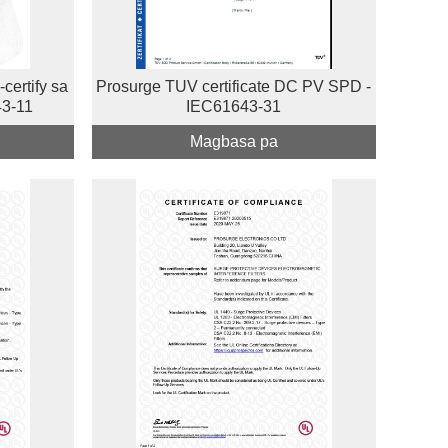
certify sa
Prosurge TUV certificate DC PV SPD -
3-11
IEC61643-31
Magbasa pa