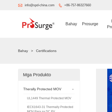

info@spd-china.com
+86-757-86327660

Bahay
Prosurge
Pr
Bahay
>
Certifications
Mga Produkto
-
Therally Protected MOV
UL1449 Thermal Protected MOV
IEC61643-31 Thermally Protected
MOV Para sa DC PV