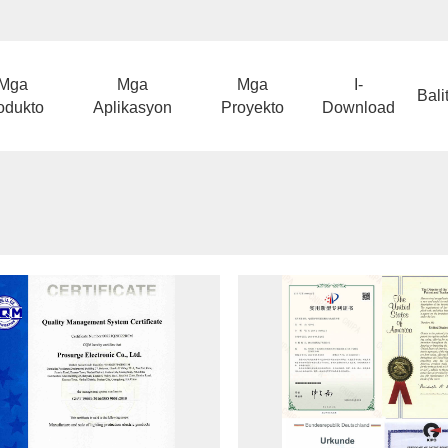
Mga
Mga
Mga
I-
Bali
odukto
Aplikasyon
Proyekto
Download