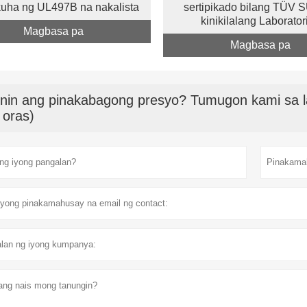
uha ng UL497B na nakalista
sertipikado bilang TÜV 
kinikilalang Laborator
Magbasa pa
Magbasa pa
nin ang pinakabagong presyo? Tumugon kami sa l
 oras)