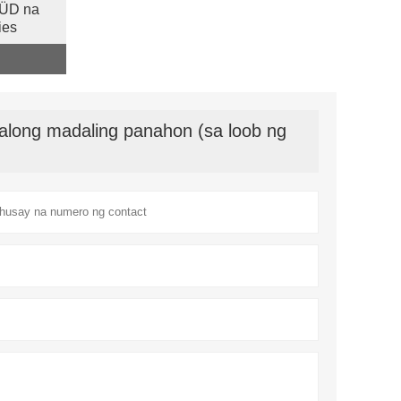
SÜD na
ies
along madaling panahon (sa loob ng