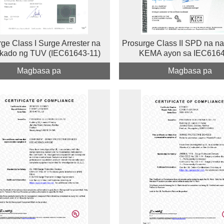
ge Class I Surge Arrester na
Prosurge Class II SPD na na-
pikado ng TUV (IEC61643-11)
KEMA ayon sa IEC6164
Magbasa pa
Magbasa pa