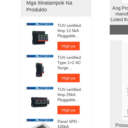
Mga Itinatampok Na
Ang Pro
Produkto
manuf
Listed t
TUV certified
Iimp 12.5kA
Pluggable
Surge
Protector
Higit pa
TUV certified
Type 1+2 AC
Surge
Protection
Device
Higit pa
TUV certified
Iimp 25kA
Pluggable
Surge
Protector
Higit pa
Panel SPD -
Prosu
100kA