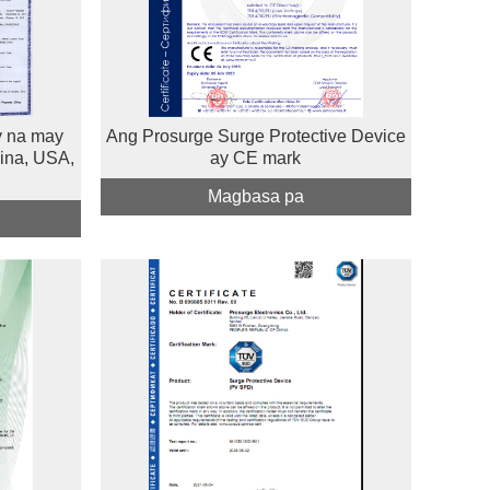
y na may
Ang Prosurge Surge Protective Device
ina, USA,
ay CE mark
Magbasa pa