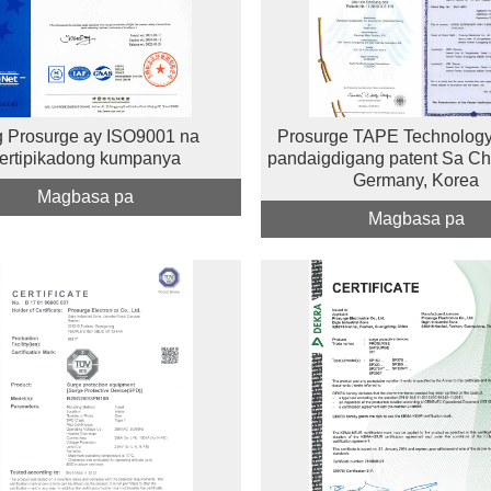
 Prosurge ay ISO9001 na
Prosurge TAPE Technolog
ertipikadong kumpanya
pandaigdigang patent Sa Ch
Germany, Korea
Magbasa pa
Magbasa pa