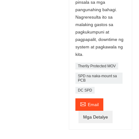
pinsala sa mga
pangunahing bahagi.
Nagreresulta ito sa
malaking gastos sa
pagkukumpuni at
pagpapalit, downtime ng
system at pagkawala ng
kita.
Therlly Protected MOV
SPD na naka-mount sa
PCB
DC SPD

Email
Mga Detalye