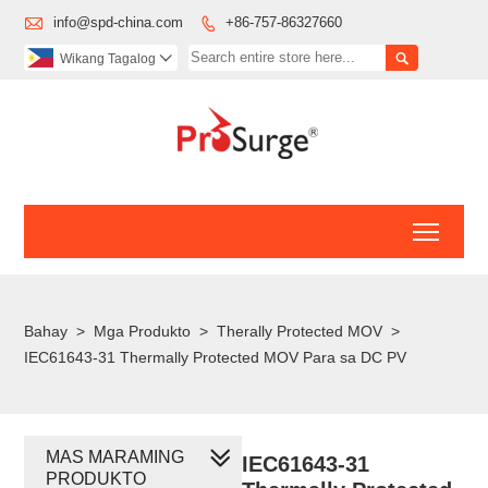

info@spd-china.com
+86-757-86327660


Wikang Tagalog

Toggl
Bahay
>
Mga Produkto
>
Therally Protected MOV
>
IEC61643-31 Thermally Protected MOV Para sa DC PV
MAS MARAMING
IEC61643-31
PRODUKTO