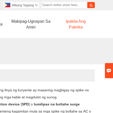

Wikang Tagalog

Makipag-Ugnayan Sa
Ipakita Ang
ta
Amin
Pabrika

ang linya ng kuryente ay maaaring magbigay ng spike na
ng mga kable at magdulot ng sunog.
ction device
[
SPD
] o
lumilipas na boltahe surge
enteng kagamitan
mula sa
mga spike ng boltahe
sa
AC o