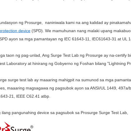
.
pundasyon ng Prosurge,
naniniwala kami na ang kalidad ay pinakamaha
protection device
(SPD). W
e mamuhunan nang malaki upang makabuo 
SPD ayon sa mga pamantayan ng IEC 61643-11, IEC61643-31 at UL 1
ga taon ng pag-unlad,
Ang Surge Test Lab ng Prosurge ay na-certify bi
Test Laboratory at hinirang ng Gobyerno ng Foshan bilang "
Lightning P
rge surge test lab ay maaaring mahigpit na sumunod sa mga pamantay
ies, maaaring magsagawa ng pagsubok ayon sa ANSI/UL 1449, 497a/b
643-21, IEEE C62.41 atbp.
g ilang pangunahing device sa pagsubok sa Prosurge Surge Test Lab,