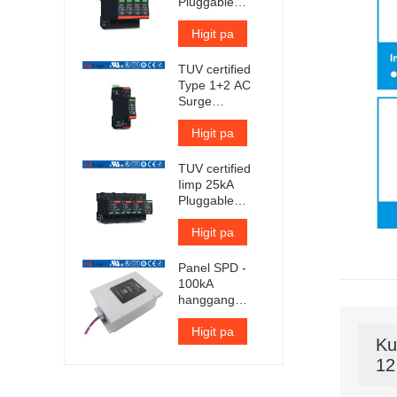
Pluggable
Surge
Protector
Higit pa
TUV certified
Type 1+2 AC
Surge
Protection
Device
Higit pa
TUV certified
Iimp 25kA
Pluggable
Surge
Protector
Higit pa
Panel SPD -
100kA
hanggang
300kA bawat
yugto
Higit pa
Ku
12