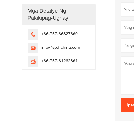
Mga Detalye Ng
Pakikipag-Ugnay
+86-757-86327660

info@spd-china.com

+86-757-81262861

Ipa