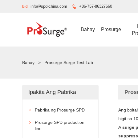

info@spd-china.com
+86-757-86327660

Bahay
Prosurge
Pr
Bahay
>
Prosurge Surge Test Lab
Ipakita Ang Pabrika
Pros
Pabrika ng Prosurge SPD
Ang bolta

higit sa 
Prosurge SPD production

A
surge p
line
suppress