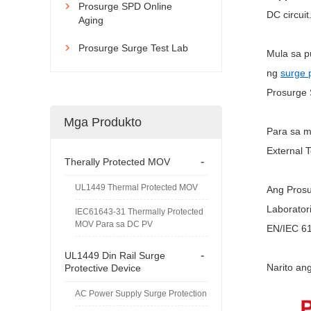
Prosurge SPD Online

DC circuit
Aging
Prosurge Surge Test Lab

Mula sa 
ng
surge 
Prosurge 
Mga Produkto
Para sa m
External 
-
Therally Protected MOV
UL1449 Thermal Protected MOV
Ang Prosu
Laborator
IEC61643-31 Thermally Protected
MOV Para sa DC PV
EN/IEC 61
-
UL1449 Din Rail Surge
Narito an
Protective Device
AC Power Supply Surge Protection