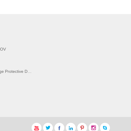
MOV
Protective Device






