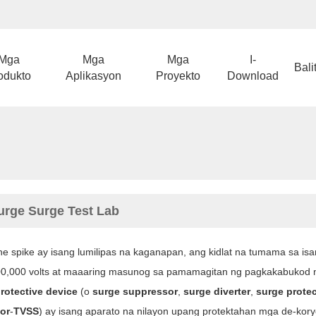
Mga
Mga
Mga
I-
Bali
odukto
Aplikasyon
Proyekto
Download
urge Surge Test Lab
he spike ay isang lumilipas na kaganapan, ang kidlat na tumama sa is
100,000 volts at maaaring masunog sa pamamagitan ng pagkakabukod 
rotective device
(o
surge suppressor
,
surge diverter
,
surge prote
or
-
TVSS
)
ay isang aparato na nilayon upang protektahan
mga de-kory