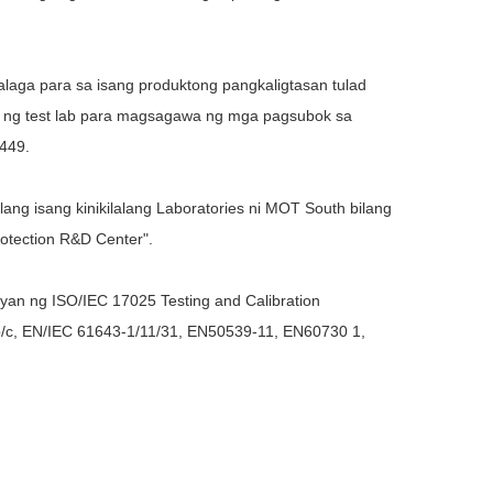
laga para sa isang produktong pangkaligtasan tulad
ng test lab para magsagawa ng mga pagsubok sa
449.
lang isang kinikilalang Laboratories ni
MOT South
bilang
rotection R&D Center".
an ng ISO/IEC 17025 Testing and Calibration
/c, EN/IEC 61643-1/11/31, EN50539-11, EN60730 1,