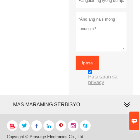
Ipasa
Patakaran sa
privacy
MAS MARAMING SERBISYO








Copyright © Prosurge Electronics Co., Ltd