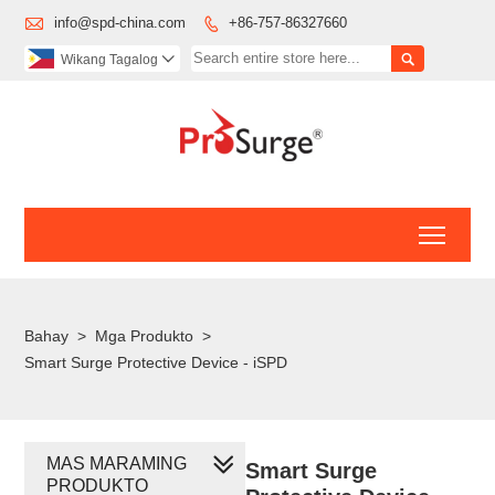

info@spd-china.com
+86-757-86327660


Wikang Tagalog

Toggl
Bahay
>
Mga Produkto
>
Smart Surge Protective Device - iSPD
MAS MARAMING
Smart Surge
PRODUKTO