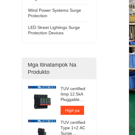
Wind Power Systems Surge
Protection
LED Street Lightings Surge
Protection Devices
Mga Itinatampok Na
Produkto
TUV certified
Iimp 12.5kA
Pluggable
Surge
Protector
Higit pa
TUV certified
Type 1+2 AC
Surge