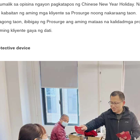
umalik sa opisina ngayon pagkatapos ng Chinese New Year Holiday. N
t kabaitan ng aming mga kliyente sa Prosurge noong nakaraang taon.
agong taon, ibibigay ng Prosurge ang aming mataas na kalidad
mga pro
ming kliyente gaya ng dati.
tective device