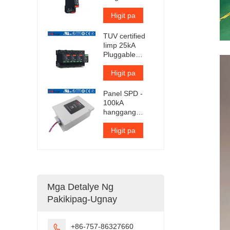
Protection
Device
Higit pa
TUV certified
Iimp 25kA
Pluggable
Surge
Protector
Higit pa
Panel SPD -
100kA
hanggang
300kA bawat
yugto
Higit pa
Mga Detalye Ng
Pakikipag-Ugnay
+86-757-86327660
