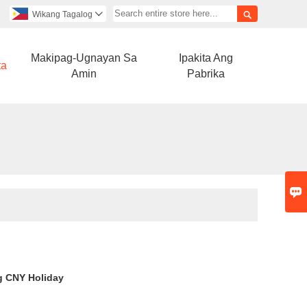

Wikang Tagalog

Makipag-Ugnayan Sa
Ipakita Ang
ta
Amin
Pabrika

g CNY Holiday