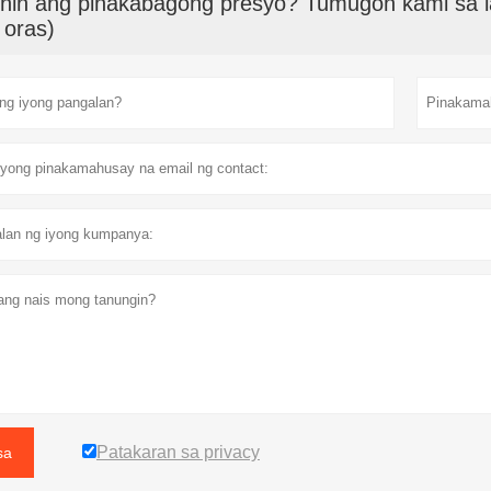
nin ang pinakabagong presyo? Tumugon kami sa l
 oras)
Patakaran sa privacy
sa