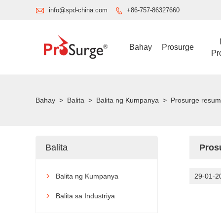

info@spd-china.com
+86-757-86327660

Bahay
Prosurge
Pr
Bahay
>
Balita
>
Balita ng Kumpanya
>
Prosurge resum
Balita
Pros
Balita ng Kumpanya
29-01-2

Balita sa Industriya
