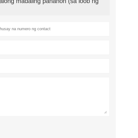
along madaling panahon (sa loob ng