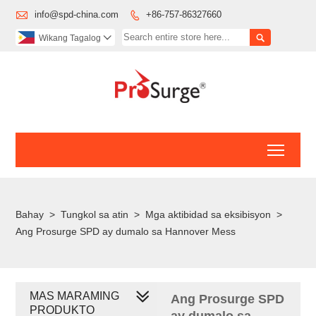

info@spd-china.com
+86-757-86327660


Wikang Tagalog

Toggl
Bahay
>
Tungkol sa atin
>
Mga aktibidad sa eksibisyon
>
Ang Prosurge SPD ay dumalo sa Hannover Mess
MAS MARAMING
Ang Prosurge SPD
PRODUKTO
ay dumalo sa