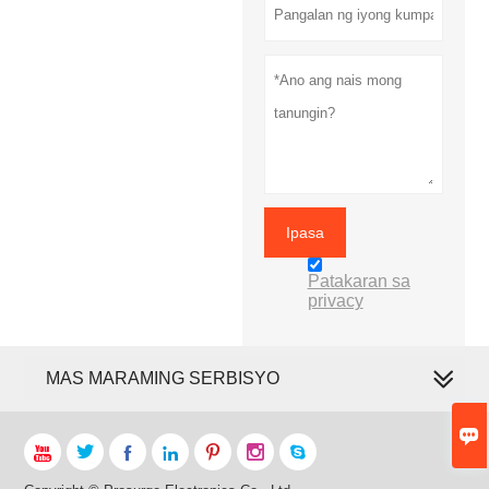
Ipasa
Patakaran sa
privacy
MAS MARAMING SERBISYO







