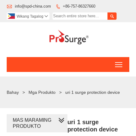

info@spd-china.com
+86-757-86327660


Wikang Tagalog

Toggl
Bahay
>
Mga Produkto
>
uri 1 surge protection device
MAS MARAMING
uri 1 surge
PRODUKTO
protection device