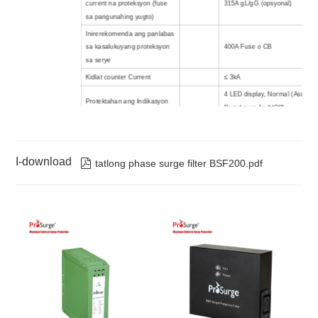
current na proteksyon (fuse
315A gL/gG (opsyonal)
sa pangunahing yugto)
Inirerekomenda ang panlabas
sa kasalukuyang proteksyon
400A Fuse o CB
sa serye
Kidlat counter Current
≤ 3kA
4 LED display, Normal (Asul),
Protektahan ang Indikasyon
Proteksyon fault(Off)
ng Katayuan
I-download

tatlong phase surge filter BSF200.pdf
Dry contact alarm relay –
Malayong alarma
250Vac/32Vdc, 5A
Power 4/0AWG(400A), Alarm 1
Pagkonekta ng cable
-22AWG,
Saklaw ng Temperatura
:
- 40ºC 
+70ºC
kapaligiran
Humidity
:
≤95%
Altitude
:
≤2000m
Pag-mount
Pag-mount sa dingding
Kategorya ng Lokasyon
panloob
Degree ng proteksyon
IP20