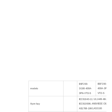
BSF200-
BSF200-3/32
modelo
3/180-400A-
400A-3PN-
3PN-VTD-S
VTD-S
IEC61643-11; UL1449-4th;
Ayon kay
IEC610006; ANSI/IEEE C62.41;
AS1768-1991;AS3100