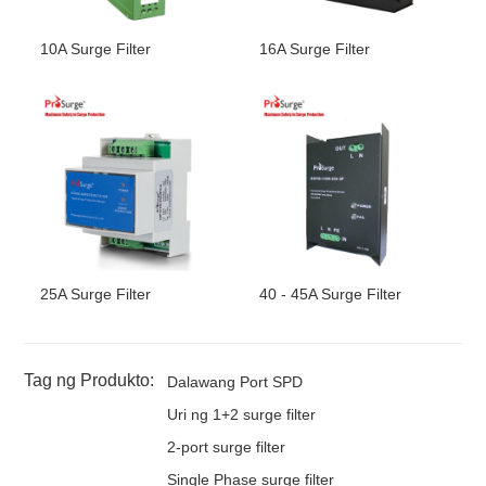
900mm (L) x760mm (W) x
Dimensyon
245mm (H) tinatayang
10A Surge Filter
16A Surge Filter
Timbang
82kg humigit-kumulang
Mga Pag-apruba,
,
ITO
Sertipikasyon
25A Surge Filter
40 - 45A Surge Filter
Tag ng Produkto:
Dalawang Port SPD
Uri ng 1+2 surge filter
2-port surge filter
Single Phase surge filter