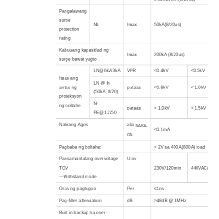
Pangalawang
surge
NL
Imax
50kA(8/20us)
protection
rating
Kabuuang kapasidad ng
Imax
200kA (8/20us)
surge bawat yugto
LN@6kV/3kA
VPR
<0.4kV
<0.5kV
Itaas ang
LN @ In
antas ng
pataas
<0.8kV
< 1.0kV
(50kA, 8/20)
proteksyon
N-
ng boltahe
pataas
< 1.0kV
< 1.5kV
PE@1.2/50
Natirang Agos
ako
NAKA-
<0.1mA
ON
Pagbaba ng boltahe:
< 2V sa 400A(800A) load
Pansamantalang overvoltage
Utov
TOV
230V/120min
440VAC/120m
—Withstand mode
Oras ng pagtugon
Per
≤1ns
Pag-filter attenuation
dB
>48dB @ 1MHz
Built in backup na over-