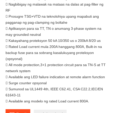
 Nagbibigay ng malawak na mataas na dalas at pag-filter ng
RF
 Prosugre TSG+VTD na teknolohiya upang mapabuti ang
pagganap ng pag-clamping ng boltahe
 Aplikasyon para sa TT, TN o anumang 3-phase system na
may grounded neutral
 Kakayahang proteksyon 50 kA 10/350 us o 200kA 8/20 us
 Rated Load current mula 200A hanggang 800A, Built-in na
backup fuse para sa sobrang kasalukuyang proteksyon
(opsyonal)
 All mode protection,3+1 protection circuit para sa TN-S at TT
network system
 Available ang LED failure indication at remote alarm function
 Surge counter opsyonal
 Sumunod sa UL1449 4th, IEEE C62.41, CSA C22.2,IEC/EN
61643-11
 Available ang modelo ng rated Load current 800A.