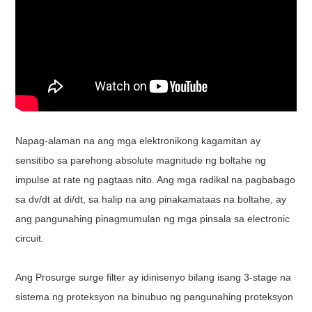
Napag-alaman na ang mga elektronikong kagamitan ay
sensitibo sa parehong absolute magnitude ng boltahe ng
impulse at rate ng pagtaas nito. Ang mga radikal na pagbabago
sa dv/dt at di/dt, sa halip na ang pinakamataas na boltahe, ay
ang pangunahing pinagmumulan ng mga pinsala sa electronic
circuit.
Ang Prosurge surge filter ay idinisenyo bilang isang 3-stage na
sistema ng proteksyon na binubuo ng pangunahing proteksyon