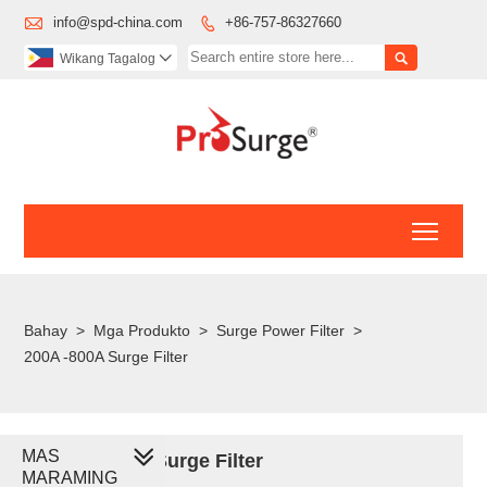

info@spd-china.com
+86-757-86327660


Wikang Tagalog

Toggl
Bahay
>
Mga Produkto
>
Surge Power Filter
>
200A -800A Surge Filter
MAS
200A -800A Surge Filter
MARAMING