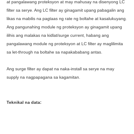
at pangalawang proteksyon at may mahusay na disenyong LC
filter sa serye. Ang LC filter ay ginagamit upang pabagalin ang
likas na mabilis na pagtaas ng rate ng boltahe at kasalukuyang.
Ang pangunahing module ng proteksyon ay ginagamit upang
ilihis ang malakas na kidlat/surge current, habang ang
pangalawang module ng proteksyon at LC filter ay maglilimita
sa let-through na boltahe sa napakababang antas.
Ang surge filter ay dapat na naka-install sa serye na may
supply na nagpapagana sa kagamitan.
Teknikal na data: