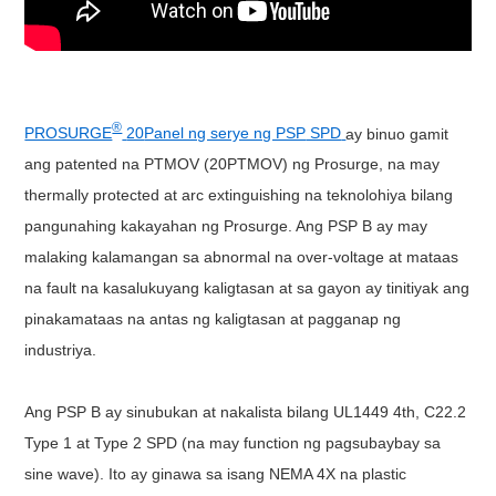
®
PROSURGE
20
Panel ng serye ng PSP
SPD
ay binuo gamit
ang patented na PTMOV (20PTMOV) ng Prosurge, na may
thermally protected at arc extinguishing na teknolohiya bilang
pangunahing kakayahan ng Prosurge. Ang PSP B ay may
malaking kalamangan sa abnormal na over-voltage at mataas
na fault na kasalukuyang kaligtasan at sa gayon ay tinitiyak ang
pinakamataas na antas ng kaligtasan at pagganap ng
industriya.
Ang PSP B ay sinubukan at nakalista bilang UL1449 4th, C22.2
Type 1 at Type 2 SPD (na may function ng pagsubaybay sa
sine wave). Ito ay ginawa sa isang NEMA 4X na plastic