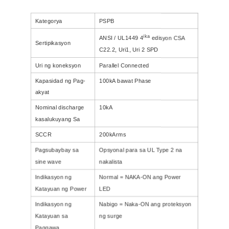
Kategorya
PSP
B
ika
ANSI / UL1449 4
edisyon
CSA
Sertipikasyon
C22.2
, Uri1, Uri 2
SPD
Uri ng koneksyon
Parallel Connected
Kapasidad ng Pag-
100
k
A bawat Phase
akyat
N
ominal discharge
10kA
kasalukuyang Sa
SCCR
200kArms
Pagsubaybay sa
Opsyonal para sa UL Type 2 na
sine wave
nakalista
Indikasyon ng
Normal = NAKA-ON ang Power
Katayuan ng Power
LED
Indikasyon ng
Nabigo = Naka-ON ang proteksyon
Katayuan sa
ng surge
Paggawa