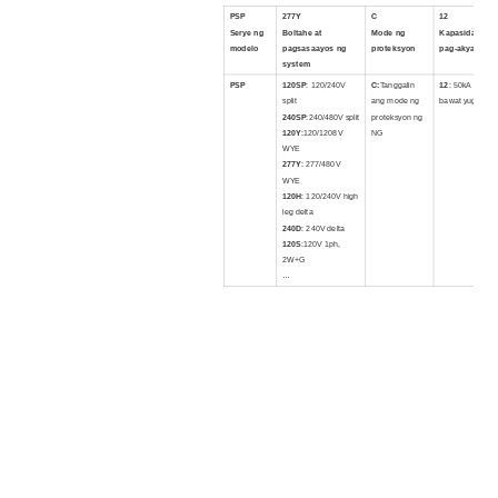
PS
P
277Y
C
12
Serye ng
Boltahe at
Mode ng
Kapasidad ng
modelo
pagsasaayos ng
proteksyon
pag-akyat
system
PSP
120SP
: 120/240V
C
:
Tanggalin
12
: 50kA
split
ang mode ng
bawat yugto
240SP
:240/480V split
proteksyon ng
120Y
:120/1208V
NG
WYE
277Y
: 277/480V
WYE
120H
: 120/240V high
leg delta
240D
: 240V delta
120S
:120V 1ph,
2W+G
…