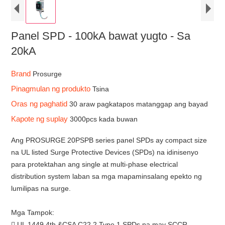
Panel SPD - 100kA bawat yugto - Sa
20kA
Brand
Prosurge
Pinagmulan ng produkto
Tsina
Oras ng paghatid
30 araw pagkatapos matanggap ang bayad
Kapote ng suplay
3000pcs kada buwan
Ang PROSURGE 20PSPB series panel SPDs ay compact size
na UL listed Surge Protective Devices (SPDs) na idinisenyo
para protektahan ang single at multi-phase electrical
distribution system laban sa mga mapaminsalang epekto ng
lumilipas na surge.
Mga Tampok:
 UL 1449 4th &CSA C22.2 Type 1 SPDs na may SCCR