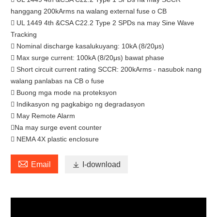
hanggang 200kArms na walang external fuse o CB
 UL 1449 4th &CSA C22.2 Type 2 SPDs na may Sine Wave
Tracking
 Nominal discharge kasalukuyang: 10kA (8/20μs)
 Max surge current: 100kA (8/20μs) bawat phase
 Short circuit current rating SCCR: 200kArms - nasubok nang
walang panlabas na CB o fuse
 Buong mga mode na proteksyon
 Indikasyon ng pagkabigo ng degradasyon
 May Remote Alarm
Na may surge event counter
 NEMA 4X plastic enclosure

Email

I-download