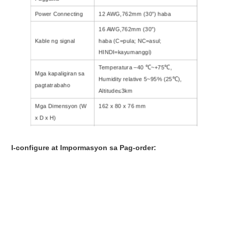
Power Connecting
12
AWG,
762
mm (
30
”) haba
16
AWG,
762
mm (
30
”)
Kable ng signal
haba
(C=pula; NC=asul;
HINDI=kayumanggi)
Temperatura –40 ℃
~
+75℃,
Mga kapaligiran sa
Humidity relative 5~95% (25℃),
pagtatrabaho
Altitude≤3km
Mga Dimensyon (W
162
x
80
x
76 mm
x D x H)
May sinulid na NPT
1/2"NPT
I-configure at Impormasyon sa Pag-order:
Enclosure
Plastic enclosure, NEMA 4X
Net Timbang
0.47 kg