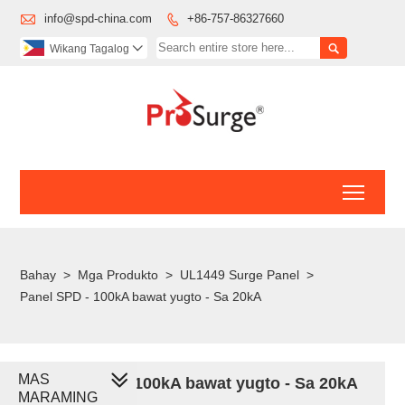

info@spd-china.com
+86-757-86327660


Wikang Tagalog

Toggl
Bahay
>
Mga Produkto
>
UL1449 Surge Panel
>
Panel SPD - 100kA bawat yugto - Sa 20kA
MAS
Panel SPD - 100kA bawat yugto - Sa 20kA
MARAMING