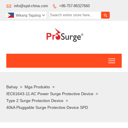

info@spd-china.com
+86-757-86327660


Wikang Tagalog

Toggl
Bahay
>
Mga Produkto
>
IEC61643-11 AC Power Surge Protective Device
>
Type 2 Surge Protection Device
>
40kA Pluggable Surge Protective Device SPD