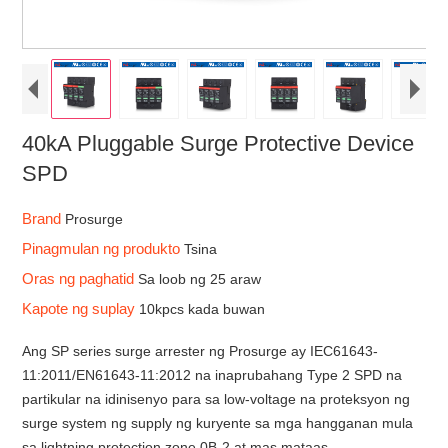
40kA Pluggable Surge Protective Device
SPD
Brand
Prosurge
Pinagmulan ng produkto
Tsina
Oras ng paghatid
Sa loob ng 25 araw
Kapote ng suplay
10kpcs kada buwan
Ang SP series surge arrester ng Prosurge ay IEC61643-
11:2011/EN61643-11:2012 na inaprubahang Type 2 SPD na
partikular na idinisenyo para sa low-voltage na proteksyon ng
surge system ng supply ng kuryente sa mga hangganan mula
sa lightning protection zone 0B-2 at mas mataas.