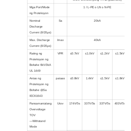
Mga Port/Mode
1 / L-PE o LN o N-PE
ng Proteksyon
Nominal
Sa
20kA
Discharge
Current (8/20μs)
Max. Discharge
Imax
40kA
Current (8/20μs)
Rating ng
VPR
≤0.7kV
≤1.0kV
≤1.2kV
≤1.5kV
Proteksyon ng
Boltahe 6kV/3kA
UL 1449
Antas ng
pataas
≤0.8kV
1.4kV
≤1.5kV
≤1.8kV
Proteksyon ng
Boltahe @Sa
IEC61643
Pansamantalang
Utov
174V/5s
337V/5s
337V/5s
403V/5s
Overvoltage
TOV
—Withstand
Mode