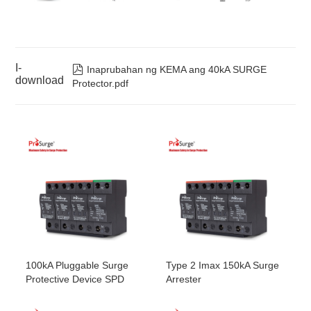
4W+G
SP320/4P-S
4
Tatlong yugto
240Vac
320V
4W+G
SP385/4P-S
4
Tatlong yugto
240~277Vac
385V
4W+G
I-
SP275VT/4P-S
4
Tatlong yugto
220~230Vac
275V

Inaprubahan ng KEMA ang 40kA SURGE
4W+G
download
Protector.pdf
SP320VT/4P-S
4
Tatlong yugto
240Vac
320V
4W+G
100kA Pluggable Surge
Type 2 Imax 150kA Surge
Protective Device SPD
Arrester