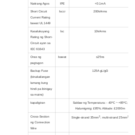
Natirang Agos
IPE
<0.1mA
Short Circuit
Isccr
200kArms
Current Rating
bawat UL 1449
Kasalukuyang
Isc
10kArms
Rating ng Short-
Circuit ayon sa
IEC 61643
Oras ng
bawat
≤25ns
pagtugon
Backup Fuse
125A gL/gG
(kinakailangan
lamang kung
hindi pa ibinigay
sa mains)
kapaligiran
Saklaw ng Temperatura: - 40ºC ~ +85ºC;
Halumigmig: £95%; Altitude: £2000m
Cross-Section
2
2
Single-strand 35mm
; multi-strand 25mm
ng Connection
Wire