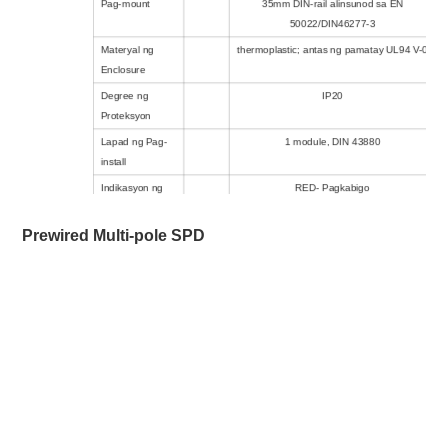
Pag-mount
35mm DIN-rail alinsunod sa EN
50022/DIN46277-3
Materyal ng
thermoplastic; antas ng pamatay UL94 V-0
Enclosure
Degree ng
IP20
Proteksyon
Lapad ng Pag-
1 module, DIN 43880
install
Indikasyon ng
RED- Pagkabigo
Pagkabigo
/Katayuan
Prewired Multi-pole SPD
Remote Alarm
Oo
Contact
Mga pag-
KEMA, CE
apruba,
sertipikasyon
Karagdagang Data para sa Mga Remote na Alarm Contact
Uri ng Contact
Nakahiwalay na Form C
ng Remote na
Alarm