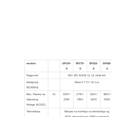
modelo
SP150-
SP275-
SP320-
SP385-
S
S
S
S
Pagsunod
EN / IEC 61643-11, UL 1449 4th
Kategorya
Klase II / T2 / Uri 1ca
IEC/EN/UL
Max. Patuloy na
Uc
150V /
275V /
320V /
385V /
Operating
200V
350V
420V
505V
Voltage (AC/DC)
Teknolohiya
Mataas na enerhiya na teknolohiya ng
MOV, teknolohiyang TPAE (patented)